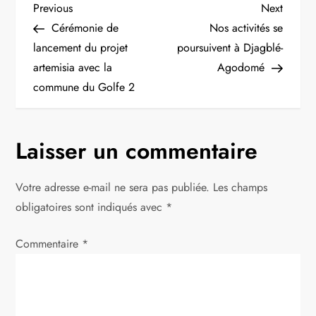
N
Previous
Next
Previous
Next
Post
Post
Cérémonie de
Nos activités se
a
lancement du projet
poursuivent à Djagblé-
artemisia avec la
Agodomé
v
commune du Golfe 2
i
g
Laisser un commentaire
a
Votre adresse e-mail ne sera pas publiée.
Les champs
t
obligatoires sont indiqués avec
*
i
Commentaire
*
o
n