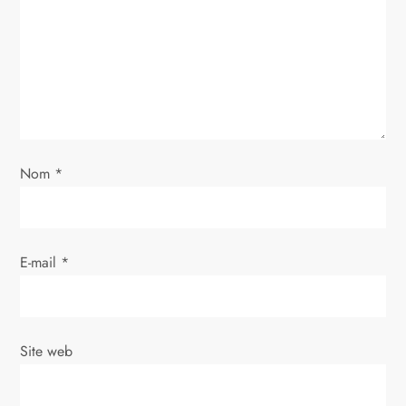
d
e
l
’
Nom
*
a
r
E-mail
*
t
i
Site web
c