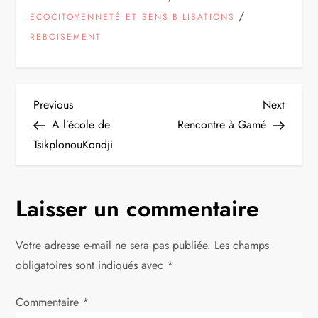
/
ECOCITOYENNETÉ ET SENSIBILISATIONS
REBOISEMENT
N
Previous
Next
Previous
Next
Post
Post
A l’école de
Rencontre à Gamé
a
TsikplonouKondji
v
Laisser un commentaire
i
g
Votre adresse e-mail ne sera pas publiée.
Les champs
obligatoires sont indiqués avec
*
a
Commentaire
t
*