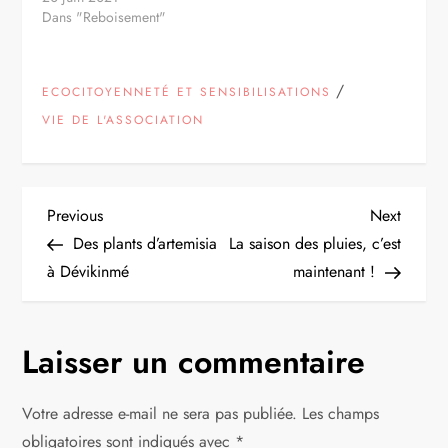
Dans "Reboisement"
/
ECOCITOYENNETÉ ET SENSIBILISATIONS
VIE DE L'ASSOCIATION
N
Previous
Next
Previous
Next
Post
Post
Des plants d’artemisia
La saison des pluies, c’est
a
à Dévikinmé
maintenant !
v
Laisser un commentaire
i
g
Votre adresse e-mail ne sera pas publiée.
Les champs
obligatoires sont indiqués avec
*