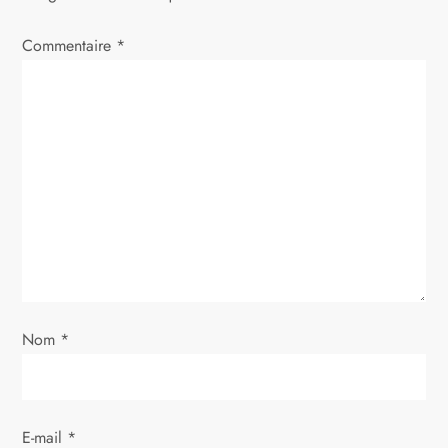
a
Commentaire
t
*
i
o
n
d
e
l
Nom
*
’
a
E-mail
*