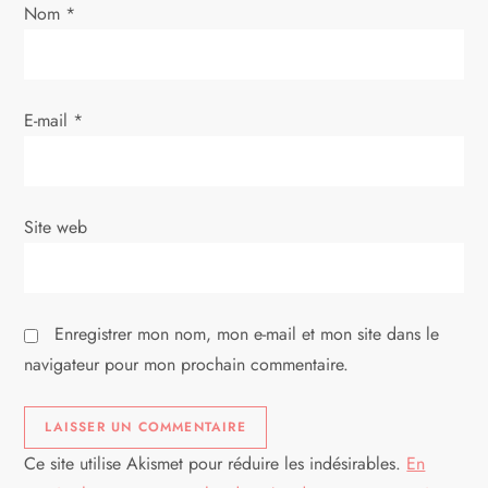
’
Nom
*
a
r
E-mail
*
t
i
Site web
c
l
Enregistrer mon nom, mon e-mail et mon site dans le
e
navigateur pour mon prochain commentaire.
Ce site utilise Akismet pour réduire les indésirables.
En