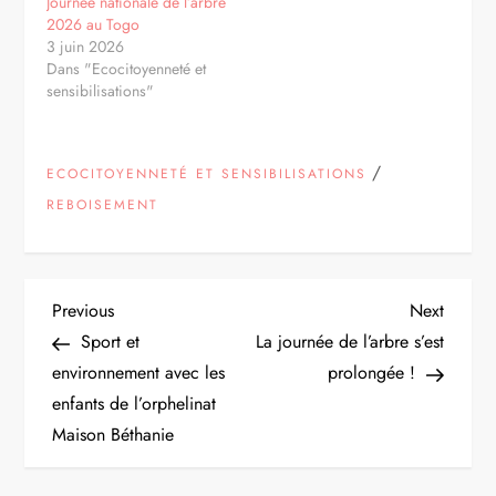
Journée nationale de l’arbre
2026 au Togo
3 juin 2026
Dans "Ecocitoyenneté et
sensibilisations"
/
ECOCITOYENNETÉ ET SENSIBILISATIONS
REBOISEMENT
N
Previous
Next
Previous
Next
Post
Post
Sport et
La journée de l’arbre s’est
a
environnement avec les
prolongée !
enfants de l’orphelinat
v
Maison Béthanie
i