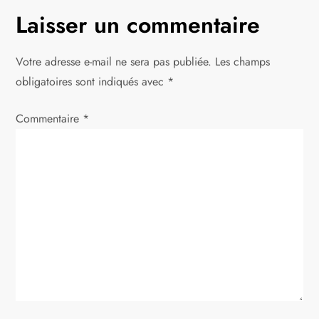
g
Laisser un commentaire
a
Votre adresse e-mail ne sera pas publiée.
Les champs
t
obligatoires sont indiqués avec
*
i
Commentaire
*
o
n
d
e
l