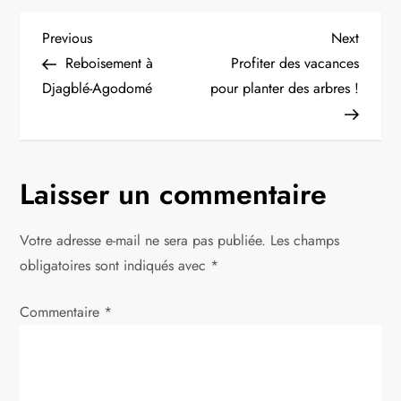
N
Previous
Next
Previous
Next
Post
Post
Reboisement à
Profiter des vacances
a
Djagblé-Agodomé
pour planter des arbres !
v
i
Laisser un commentaire
g
Votre adresse e-mail ne sera pas publiée.
Les champs
a
obligatoires sont indiqués avec
*
t
Commentaire
*
i
o