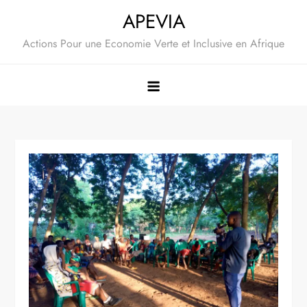
Skip
APEVIA
to
Actions Pour une Economie Verte et Inclusive en Afrique
content