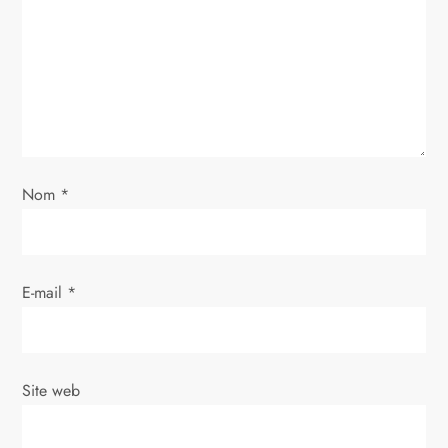
n
d
e
l
Nom
*
’
a
E-mail
*
r
t
i
Site web