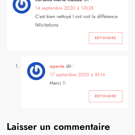
t
14 septembre 2020 à 13h38
i
C’est bien nettoyé l ont voit la différence
félicitations
o
RÉPONDRE
n
d
apevia
dit :
e
17 septembre 2020 à 8h14
Merci !!
l
RÉPONDRE
’
a
Laisser un commentaire
r