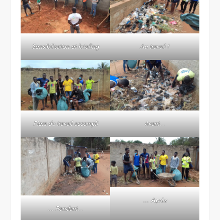
Sensibilisation et briefing
Au travail !
Fiers du travail accompli
Avant…
… Après
… Pendant…