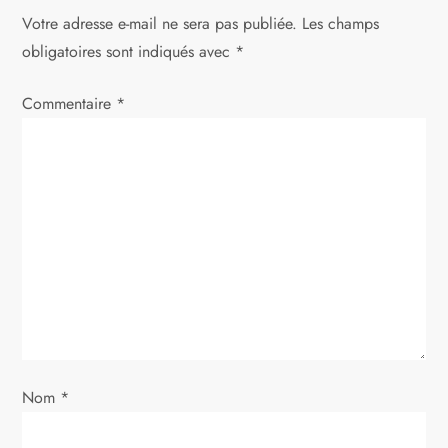
Votre adresse e-mail ne sera pas publiée.
Les champs
t
obligatoires sont indiqués avec
*
i
Commentaire
*
c
l
e
Nom
*