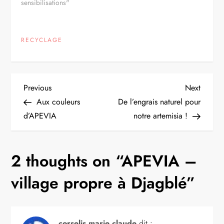
sensibilisations"
RECYCLAGE
N
Previous
Next
Previous
Next
Post
Post
Aux couleurs
De l’engrais naturel pour
a
d’APEVIA
notre artemisia !
v
2 thoughts on “
APEVIA –
i
village propre à Djagblé
”
g
a
corselis marie claude
dit :