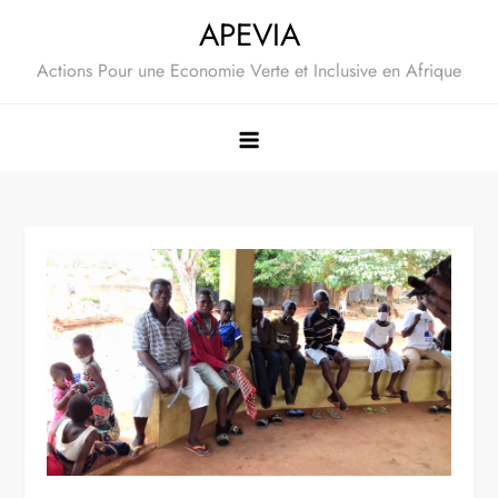
Skip
APEVIA
to
Actions Pour une Economie Verte et Inclusive en Afrique
content