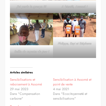
J’ai perdu le groupe !!!
A bientôt, Assomé !
Philippe, Kayi et Stéphane
Selfie du reporter du jour !
Articles similaires
Sensibilisations et
Sensibilisation à Assomé et
reboisement à Assomé
point de vente
29 mai 2023
4 mai 2021
Dans "Compensation
Dans "Ecocitoyenneté et
carbone"
sensibilisations"