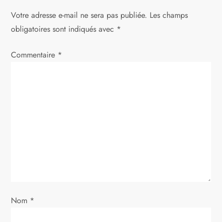
g
Votre adresse e-mail ne sera pas publiée.
Les champs
obligatoires sont indiqués avec
*
a
Commentaire
t
*
i
o
n
d
e
l
Nom
*