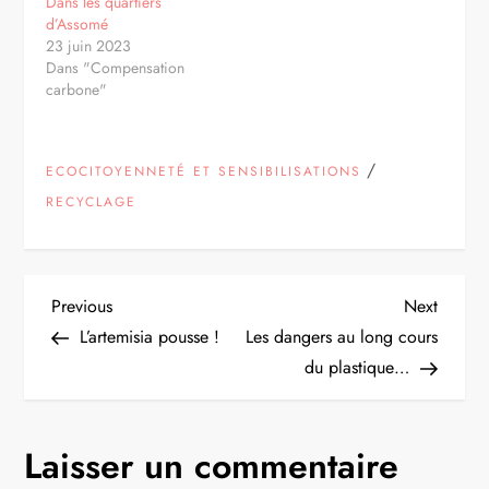
Dans les quartiers
d’Assomé
23 juin 2023
Dans "Compensation
carbone"
/
ECOCITOYENNETÉ ET SENSIBILISATIONS
RECYCLAGE
N
Previous
Next
Previous
Next
Post
Post
L’artemisia pousse !
Les dangers au long cours
a
du plastique…
v
Laisser un commentaire
i