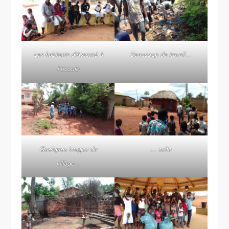
Les habitants d’Assomé à
Beaucoup de travail…
l’écoute
Quelques images du
… suite
village…