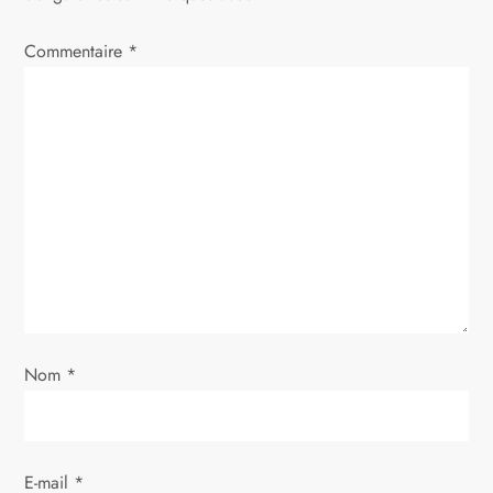
a
Commentaire
t
*
i
o
n
d
e
l
Nom
*
’
a
E-mail
*