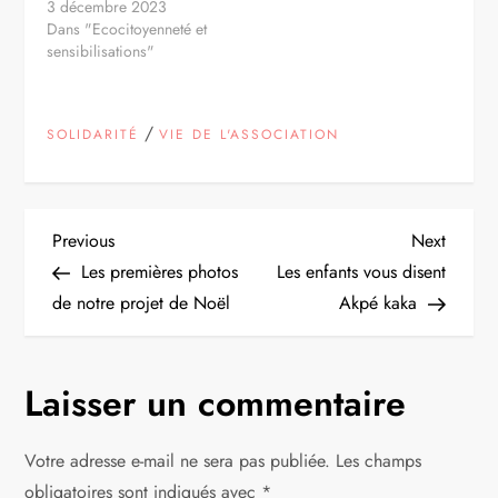
3 décembre 2023
Dans "Ecocitoyenneté et
sensibilisations"
/
SOLIDARITÉ
VIE DE L'ASSOCIATION
N
Previous
Next
Previous
Next
Post
Post
Les premières photos
Les enfants vous disent
a
de notre projet de Noël
Akpé kaka
v
Laisser un commentaire
i
g
Votre adresse e-mail ne sera pas publiée.
Les champs
obligatoires sont indiqués avec
*